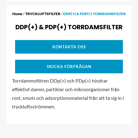
Home
/
TRYCKLUFTSFILTER
/ DDP(+) & PDP(+) TORRDAMSFILTER
DDP(+) & PDP(+) TORRDAMSFILTER
KONTAKTA OSS
SKICKA FÖRFRÅGAN
Torrdammsfiltren DDp(+) och PDp(+) hindrar
effektivt damm, partiklar och mikroorganismer från
rost, smuts och adsorptionsmaterial från att ta sig in i
tryckluftsströmmen.