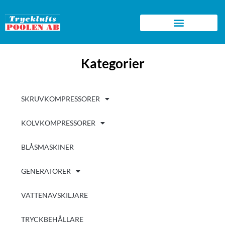
Skip
to
content
Begagnad utrustning
Kategorier
SKRUVKOMPRESSORER
KOLVKOMPRESSORER
BLÅSMASKINER
GENERATORER
VATTENAVSKILJARE
TRYCKBEHÅLLARE